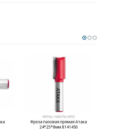
ФРЕЗЫ, НАБОРЫ ФРЕЗ
ФР
ака
Фреза пазовая прямая Атака
Фреза кро
24*25*8мм 8141450