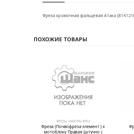
Фреза кромочная фальцевая Атака (814121
ПОХОЖИЕ ТОВАРЫ
РЕЗ
ФРЕЗЫ, НАБОРЫ ФРЕЗ
цевая Атака
Фреза (Почвофреза элемент ) к
Фр
мотоблоку Правая (штучно )