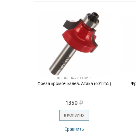
РЕЗ
ФРЕЗЫ, НАБОРЫ ФРЕЗ
ьная Атака
Фреза кромоч.калев. Атака (601255)
Фр
1350
Р
В КОРЗИНУ
Сравнить