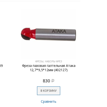
ФРЕЗЫ, НАБОРЫ ФРЕЗ
ФР
09
Фреза пазовая галтельная Атака
Фреза п
12,7*9,5*12мм (402127)
830
Р
В КОРЗИНУ
Сравнить