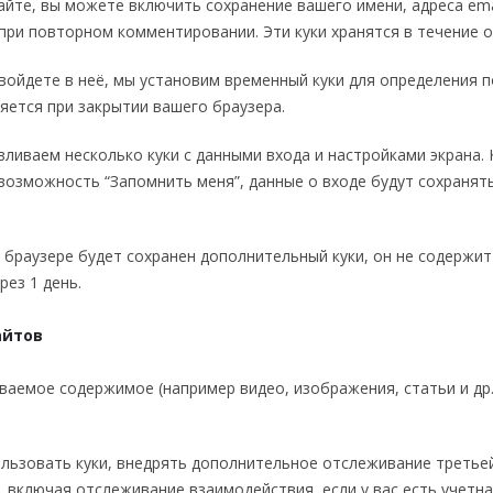
йте, вы можете включить сохранение вашего имени, адреса emai
при повторном комментировании. Эти куки хранятся в течение о
ы войдете в неё, мы установим временный куки для определения 
яется при закрытии вашего браузера.
ливаем несколько куки с данными входа и настройками экрана. Ку
 возможность “Запомнить меня”, данные о входе будут сохранять
 браузере будет сохранен дополнительный куки, он не содержи
рез 1 день.
айтов
ваемое содержимое (например видео, изображения, статьи и др.
ользовать куки, внедрять дополнительное отслеживание третье
включая отслеживание взаимодействия, если у вас есть учетная