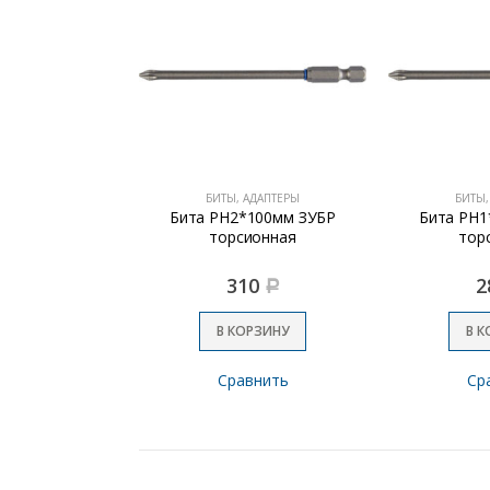
ДЛЯ ИНСТРУМЕНТА
БИТЫ, АДАПТЕРЫ
БИТЫ,
тор BRAIT
Бита РН2*100мм ЗУБР
Бита РН1
12РN
торсионная
тор
15
310
2
Р
Р
РЗИНУ
В КОРЗИНУ
В К
внить
Сравнить
Ср