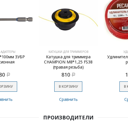
 АДАПТЕРЫ
КАТУШКИ ДЛЯ ТРИММЕРОВ
УД
*100мм ЗУБР
Катушка для триммера
Удлинител
сионная
CHAMPION М8*1,25 FS38
р
(правая резьба)
80
810
Р
Р
ОРЗИНУ
В КОРЗИНУ
В
авнить
Сравнить
С
ПРОИЗВОДИТЕЛИ