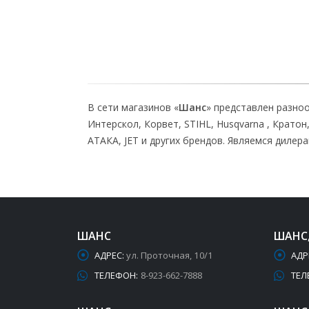
В сети магазинов «
Шанс
» представлен разно
Интерскол, Корвет, STIHL, Husqvarna , Крато
АТАКА, JET и других брендов. Являемся дилера
ШАНС
ШАНС
АДРЕС:
ул. Проточная, 10/1
АДР
ТЕЛЕФОН:
8-923-662-7888
ТЕЛ