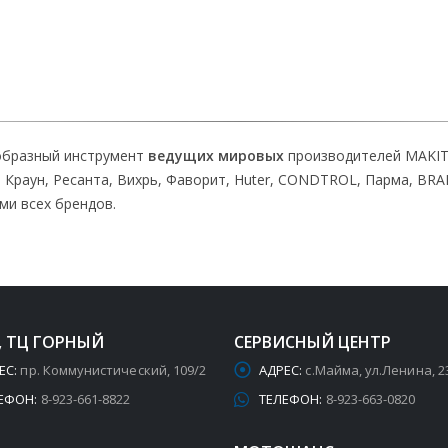
образный инструмент
ведущих мировых
производителей MAKIT
н, Краун, Ресанта, Вихрь, Фаворит, Huter, CONDTROL, Парма, B
ми всех брендов.
, ТЦ ГОРНЫЙ
СЕРВИСНЫЙ ЦЕНТР
ЕС:
пр. Коммунистический, 109/2
АДРЕС:
с.Майма, ул.Ленина, 2
ЕФОН:
8-923-661-8822
ТЕЛЕФОН:
8-923-663-0820