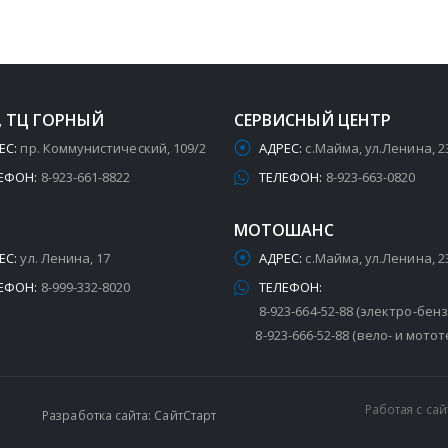
, ТЦ ГОРНЫЙ
СЕРВИСНЫЙ ЦЕНТР
ЕС:
пр. Коммунистический, 109/2
АДРЕС:
с.Майма, ул.Ленина, 2
ЕФОН:
8-923-661-8822
ТЕЛЕФОН:
8-923-663-0820
МОТОШАНС
ЕС:
ул. Ленина, 17
АДРЕС:
с.Майма, ул.Ленина, 2
ЕФОН:
8-999-332-8020
ТЕЛЕФОН:
8-923-664-52-88 (электро-бен
8-923-666-52-88 (вело- и мотот
Работая с са
Разработка сайта: СайтСтарт