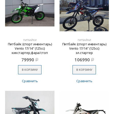
ПИТБАЙКИ
ПИТБАЙКИ
Питбайк (спорт инвентарь)
Питбайк (спорт инвентарь)
Vento 17/14″ (125сс)
Vento 17/14″ (125сс)
кикстартер,фара/стоп
эл.стартер
Аккум.,зеркала
79990
106990
Р
Р
В КОРЗИНУ
В КОРЗИНУ
Сравнить
Сравнить