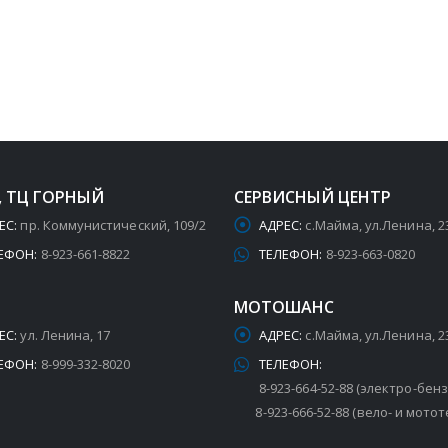
, ТЦ ГОРНЫЙ
СЕРВИСНЫЙ ЦЕНТР
ЕС:
пр. Коммунистический, 109/2
АДРЕС:
с.Майма, ул.Ленина, 2
ЕФОН:
8-923-661-8822
ТЕЛЕФОН:
8-923-663-0820
МОТОШАНС
ЕС:
ул. Ленина, 17
АДРЕС:
с.Майма, ул.Ленина, 2
ЕФОН:
8-999-332-8020
ТЕЛЕФОН:
8-923-664-52-88 (электро-бен
8-923-666-52-88 (вело- и мотот