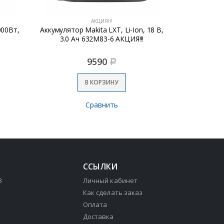
АКЦИЯ!!!
000Вт,
Аккумулятор Makita LXT, Li-Ion, 18 В,
Пила 
3.0 Ач 632M83-6 АКЦИЯ!!!
ПЦ-16
9590
Р
В КОРЗИНУ
Сравнить
ССЫЛКИ
3
Личный кабинет
Как сделать заказ
Оплата
Доставка