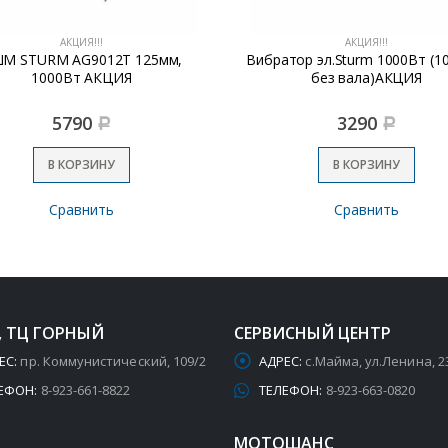
АКЦИЯ!!!
АКЦИЯ!!!
М STURM AG9012T 125мм,
Вибратор эл.Sturm 1000Вт (1
1000Вт АКЦИЯ
без вала)АКЦИЯ
5790
3290
Р
Р
В КОРЗИНУ
В КОРЗИНУ
Сравнить
Сравнить
, ТЦ ГОРНЫЙ
СЕРВИСНЫЙ ЦЕНТР
ЕС:
пр. Коммунистический, 109/2
АДРЕС:
с.Майма, ул.Ленина, 2
ЕФОН:
8-923-661-8822
ТЕЛЕФОН:
8-923-663-0820
МОТОШАНС