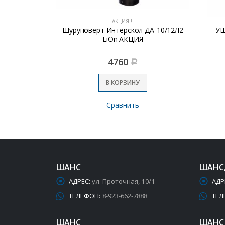
АКЦИЯ!!!
 (1.9кВт;)
Шуруповерт Интерскол ДА-10/12Л2
УШ
LiOn АКЦИЯ
4760
Р
В КОРЗИНУ
Сравнить
ШАНС
ШАНС
АДРЕС:
ул. Проточная, 10/1
АДР
ТЕЛЕФОН:
8-923-662-7888
ТЕЛ
ШАНС
ШАНС