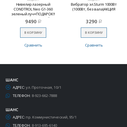
Нивелир лазерный
Вибратор эл.Sturm 1000Вт
CONDTROL Neo G1-360
(1000Вт, без вала)АКЦИЯ
зеленый луч+ПОДАРОК!!
Пирометр Maxwell
9490
3290
Р
Р
В КОРЗИНУ
В КОРЗИНУ
Сравнить
Сравнить
ШАНС
АДРЕС:
ул. Проточная, 10/1
ТЕЛЕФОН:
8-923-662-7888
ШАНС
АДРЕС:
пр. Коммунистический, 95/1
ТЕЛЕФОН:
8-913-695-6140