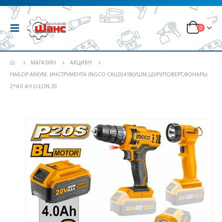
0
МАГАЗИН
АКЦИЯ!!!
НАБОР АККУМ. ИНСТРУМЕНТА INGCO CKLI20418(УШМ,ШУРУПОВЕРТ,ФОНАРЬ)
2*4.0 АЧ LI-LON 20