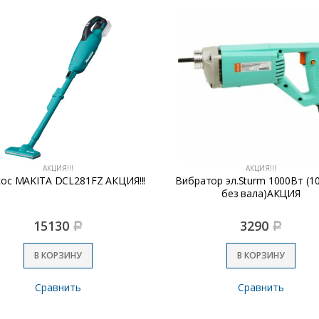
АКЦИЯ!!!
АКЦИЯ!!!
ос MAKITA DCL281FZ АКЦИЯ!!!
Вибратор эл.Sturm 1000Вт (1
без вала)АКЦИЯ
15130
3290
Р
Р
В КОРЗИНУ
В КОРЗИНУ
Сравнить
Сравнить