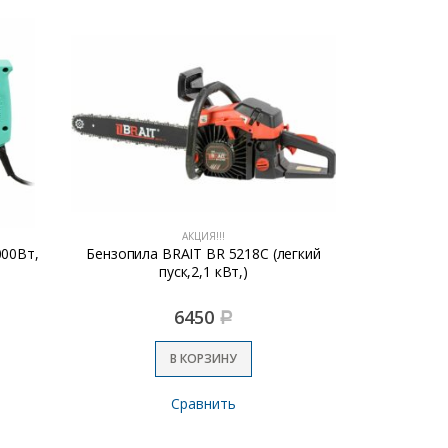
АКЦИЯ!!!
000Вт,
Бензопила BRAIT BR 5218C (легкий
УШМ MAKI
пуск,2,1 кВт,)
6450
Р
В КОРЗИНУ
Сравнить