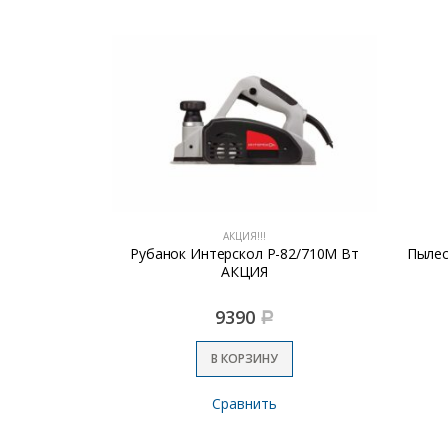
АКЦИЯ!!!
ерскол
Рубанок Интерскол Р-82/710М Вт
Пылес
т, 40см
АКЦИЯ
9390
Р
В КОРЗИНУ
Сравнить