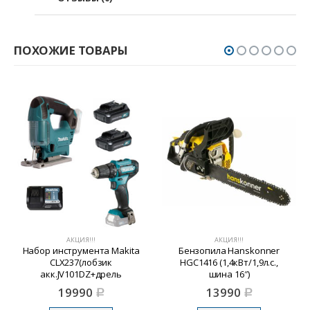
ПОХОЖИЕ ТОВАРЫ
АКЦИЯ!!!
АКЦИЯ!!!
Набор инструмента Makita
Бензопила Hanskonner
CLX237(лобзик
HGC1416 (1,4кВт/1,9л.с.,
акк.JV101DZ+дрель
шина 16″)
акк.DF333DZ+BL1016- 2
19990
13990
Р
Р
шт.+з/уDC10WD)