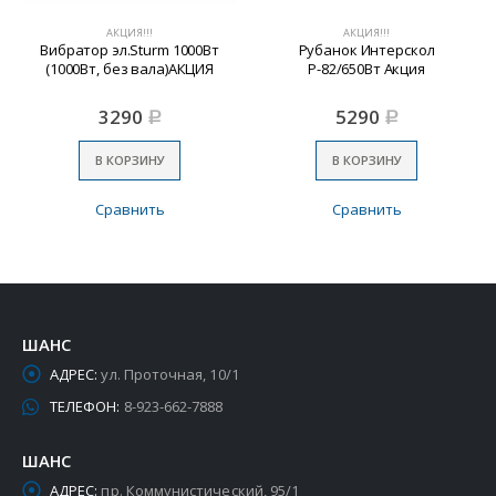
АКЦИЯ!!!
АКЦИЯ!!!
Вибратор эл.Sturm 1000Вт
Рубанок Интерскол
(1000Вт, без вала)АКЦИЯ
Р-82/650Вт Акция
3290
5290
Р
Р
В КОРЗИНУ
В КОРЗИНУ
Сравнить
Сравнить
ШАНС
АДРЕС:
ул. Проточная, 10/1
ТЕЛЕФОН:
8-923-662-7888
ШАНС
АДРЕС:
пр. Коммунистический, 95/1