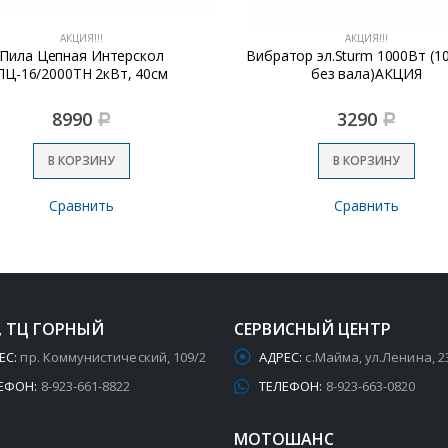
АКЦИЯ!!!
АКЦИЯ!!!
Пила Цепная Интерскол
Вибратор эл.Sturm 1000Вт (1
ПЦ-16/2000ТН 2кВт, 40см
без вала)АКЦИЯ
8990
3290
Р
Р
В КОРЗИНУ
В КОРЗИНУ
Сравнить
Сравнить
, ТЦ ГОРНЫЙ
СЕРВИСНЫЙ ЦЕНТР
ЕС:
пр. Коммунистический, 109/2
АДРЕС:
с.Майма, ул.Ленина, 2
ЕФОН:
8-923-661-8822
ТЕЛЕФОН:
8-923-663-0820
МОТОШАНС