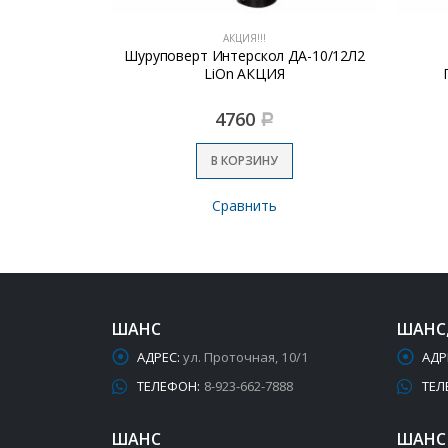
АКЦИЯ!!!
 (1.9кВт;)
Шуруповерт Интерскол ДА-10/12Л2
LiOn АКЦИЯ
4760
Р
В КОРЗИНУ
Сравнить
ШАНС
ШАНС
АДРЕС:
ул. Проточная, 10/1
АДР
ТЕЛЕФОН:
8-923-662-7888
ТЕЛ
ШАНС
ШАНС