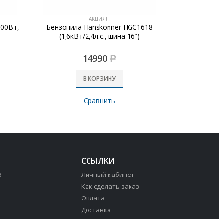
АКЦИЯ!!!
000Вт,
Бензопила Hanskonner HGC1618
Дрель Инт
(1,6кВт/2,4л.с., шина 16″)
14990
Р
В КОРЗИНУ
Сравнить
ССЫЛКИ
3
Личный кабинет
Как сделать заказ
Оплата
Доставка