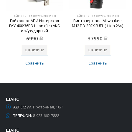
ГАЙКОВЁРТЫ АККУМУЛЯТОРНЫЕ
ГАЙКОВЁРТЫ АККУМУЛЯТОРНЫЕ
Гайковерт АПИ Интерскол
Винтоверт акк. Milwaukee
ГАУ-400/36ВЭ Li-ion (без АКБ
M12 FID-202X FUEL (Li-ion 2Ач)
и з/у) ударный
6990
37990
Р
Р
В КОРЗИНУ
В КОРЗИНУ
Сравнить
Сравнить
ШАНС
АДРЕС:
ул. Проточная, 10/1
ТЕЛЕФОН:
8-923-662-7888
ШАНС