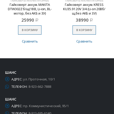
ГАЙКОВЁРТЫ АККУМУЛЯТОРНЫЕ
ГАЙКОВЁРТЫ АККУМУЛЯТОРНЫЕ
Гайковерт аккум. MAKITA
Гайковерт аккум. KRESS
DTW302Z б/щ(18 В, Li-ion, BL-
KU35.91 20V 3/4 (Li-on 20Вб/
мотор, без АКБ и ЗУ)
щ,без АКБ и ЗУ)
25990
38990
Р
Р
В КОРЗИНУ
В КОРЗИНУ
Сравнить
Сравнить
ШАНС
АДРЕС:
ул. Проточная, 10/1
ТЕЛЕФОН:
8-923-662-7888
ШАНС
АДРЕС:
пр. Коммунистический, 95/1
ТЕЛЕФОН:
8-913-695-6140