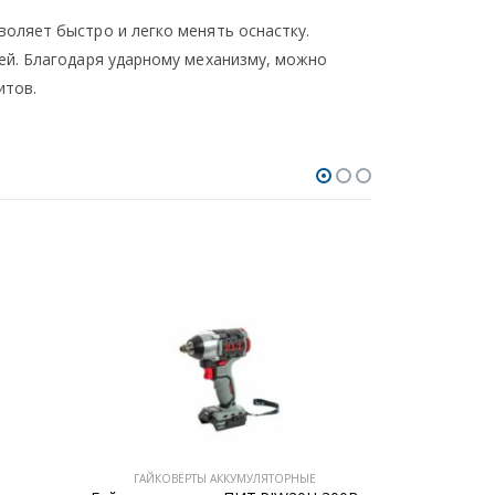
оляет быстро и легко менять оснастку.
ей. Благодаря ударному механизму, можно
итов.
Е
ГАЙКОВЁРТЫ АККУМУЛЯТОРНЫЕ
ГАЙКОВ