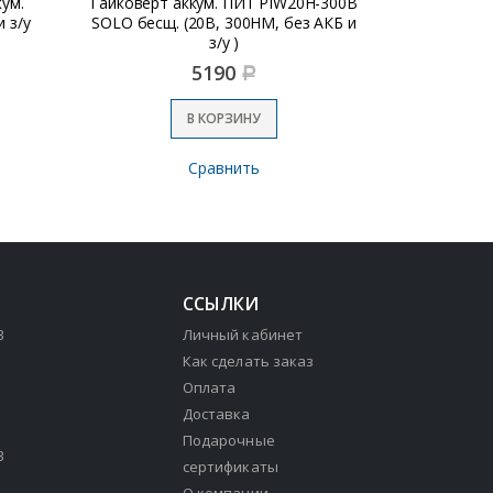
ум.
Гайковерт аккум. ПИТ PIW20H-300B
Винтове
 з/у
SOLO бесщ. (20В, 300НМ, без АКБ и
(2х4,
з/у )
5190
Р
В КОРЗИНУ
Сравнить
ССЫЛКИ
3
Личный кабинет
Как сделать заказ
Оплата
Доставка
Подарочные
3
сертификаты