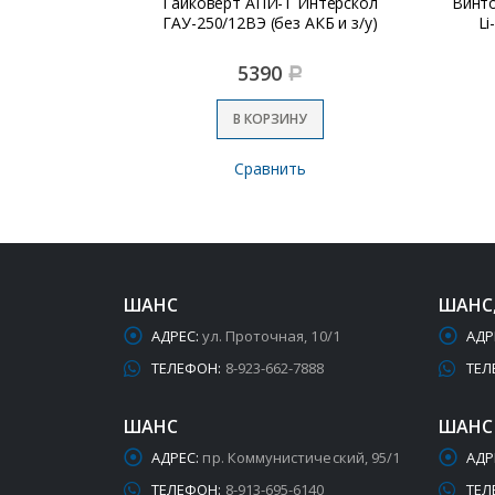
ITA TW161DZ
Гайковерт АПИ-Т Интерскол
Винто
ГАУ-250/12ВЭ (без АКБ и з/у)
Li
5390
Р
В КОРЗИНУ
Сравнить
ШАНС
ШАНС
АДРЕС:
ул. Проточная, 10/1
АДР
ТЕЛЕФОН:
8-923-662-7888
ТЕЛ
ШАНС
ШАНС
АДРЕС:
пр. Коммунистический, 95/1
АДР
ТЕЛЕФОН:
8-913-695-6140
ТЕЛ