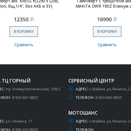
верт акк. KRESS KU290.9 (20В,
Гайковерт с трещоткой акк
-Ion, бщ,1/4″, без АКБ и ЗУ)
MAKITA DWR 180Z б/аккум. и
12350
16990
Р
Р
В КОРЗИНУ
В КОРЗИНУ
Сравнить
Сравнить
, ТЦ ГОРНЫЙ
СЕРВИСНЫЙ ЦЕНТР
ЕС:
пр. Коммунистический, 109/2
АДРЕС:
с.Майма, ул.Ленина, 2
ЕФОН:
8-923-661-8822
ТЕЛЕФОН:
8-923-663-0820
МОТОШАНС
ЕС:
ул. Ленина, 17
АДРЕС:
с.Майма, ул.Ленина, 2
ЕФОН:
8-999-332-8020
ТЕЛЕФОН: