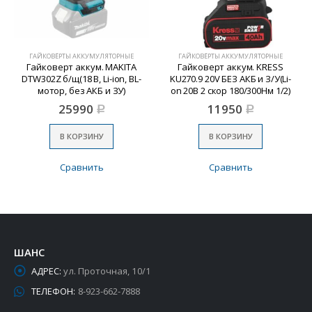
ГАЙКОВЁРТЫ АККУМУЛЯТОРНЫЕ
ГАЙКОВЁРТЫ АККУМУЛЯТОРНЫЕ
Гайковерт аккум. MAKITA
Гайковерт аккум. KRESS
DTW302Z б/щ(18 В, Li-ion, BL-
KU270.9 20V БЕЗ АКБ и З/У(Li-
мотор, без АКБ и ЗУ)
on 20В 2 скор 180/300Нм 1/2)
25990
11950
Р
Р
В КОРЗИНУ
В КОРЗИНУ
Сравнить
Сравнить
ШАНС
АДРЕС:
ул. Проточная, 10/1
ТЕЛЕФОН:
8-923-662-7888