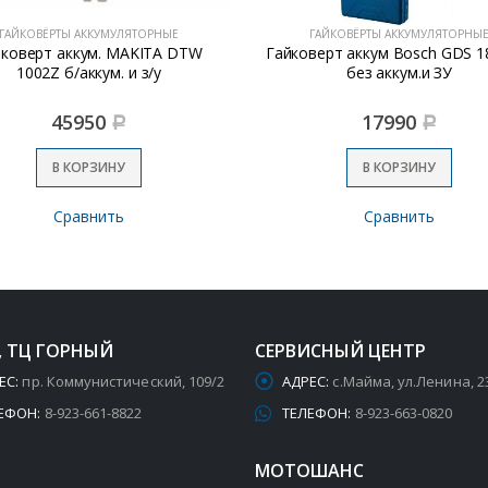
ГАЙКОВЁРТЫ АККУМУЛЯТОРНЫЕ
ГАЙКОВЁРТЫ АККУМУЛЯТОРНЫ
йковерт аккум. MAKITA DTW
Гайковерт аккум Bosch GDS 1
1002Z б/аккум. и з/у
без аккум.и ЗУ
45950
17990
Р
Р
В КОРЗИНУ
В КОРЗИНУ
Сравнить
Сравнить
, ТЦ ГОРНЫЙ
СЕРВИСНЫЙ ЦЕНТР
ЕС:
пр. Коммунистический, 109/2
АДРЕС:
с.Майма, ул.Ленина, 2
ЕФОН:
8-923-661-8822
ТЕЛЕФОН:
8-923-663-0820
МОТОШАНС