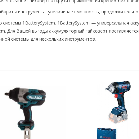
ия SoftMode гайковерт открутит прикипевший крепеж без повр
абариты инструмента, увеличивает мощность, продолжительнос
 системы 1BatterySystem. 1BatterySystem — универсальная акк
em. Для Вашей выгоды аккумуляторный гайковерт поставляется 
нной системы для нескольких инструментов.