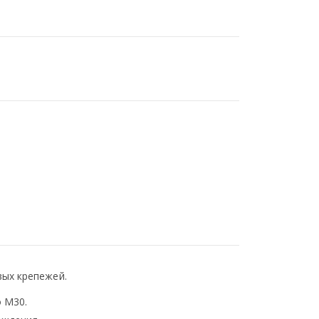
вых крепежей.
 М30.