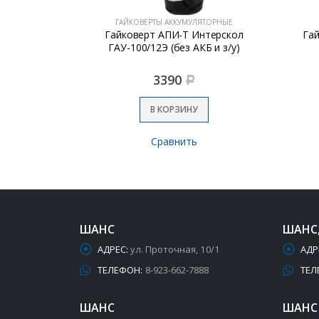
ЯТОРНЫЕ
ГАЙКОВЁРТЫ АККУМУЛЯТОРНЫЕ
 GDR 18V-200
Гайковерт АПИ-Т Интерскол
Га
ЗУ
ГАУ-100/12Э (без АКБ и з/у)
3390
Р
В КОРЗИНУ
Сравнить
ШАНС
ШАНС
АДРЕС:
ул. Проточная, 10/1
АДР
ТЕЛЕФОН:
8-923-662-7888
ТЕЛ
ШАНС
ШАНС