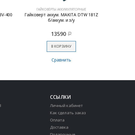
Е
ГАЙКОВЁРТЫ АККУМУЛЯТОРНЫЕ
ГАЙКОВ
8V-400
Гайковерт аккум. MAKITA DTW 181Z
Машина 
б/аккум. и з/у
Интерскол А
13590
Р
В КОРЗИНУ
Сравнить
ССЫЛКИ
3
Личный кабинет
Как сделать заказ
Оплата
Доставка
Подарочные