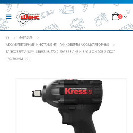
0
МАГАЗИН
АККУМУЛЯТОРНЫЙ ИНСТРУМЕНТ
,
ГАЙКОВЁРТЫ АККУМУЛЯТОРНЫЕ
ГАЙКОВЕРТ АККУМ. KRESS KU270.9 20V БЕЗ АКБ И З/У(LI-ON 20В 2 СКОР
180/300НМ 1/2)