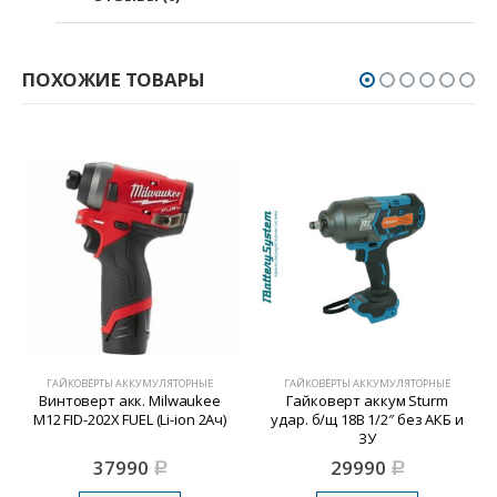
ПОХОЖИЕ ТОВАРЫ
ГАЙКОВЁРТЫ АККУМУЛЯТОРНЫЕ
ГАЙКОВЁРТЫ АККУМУЛЯТОРНЫЕ
Винтоверт акк. Milwaukee
Гайковерт аккум Sturm
M12 FID-202X FUEL (Li-ion 2Ач)
удар. б/щ 18В 1/2″ без АКБ и
ЗУ
37990
29990
Р
Р