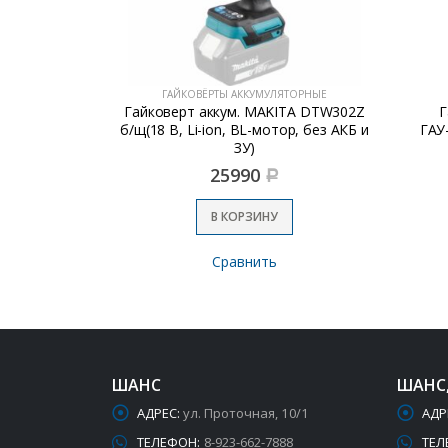
ЯТОРНЫЕ
ГАЙКОВЁРТЫ АККУМУЛЯТОРНЫЕ
нтерскол
Гайковерт аккум. MAKITA DTW302Z
Г
КБ и з/у)
б/щ(18 В, Li-ion, BL-мотор, без АКБ и
ГАУ
ЗУ)
25990
Р
В КОРЗИНУ
Сравнить
ШАНС
ШАНС
АДРЕС:
ул. Проточная, 10/1
АДР
ТЕЛЕФОН:
8-923-662-7888
ТЕЛ