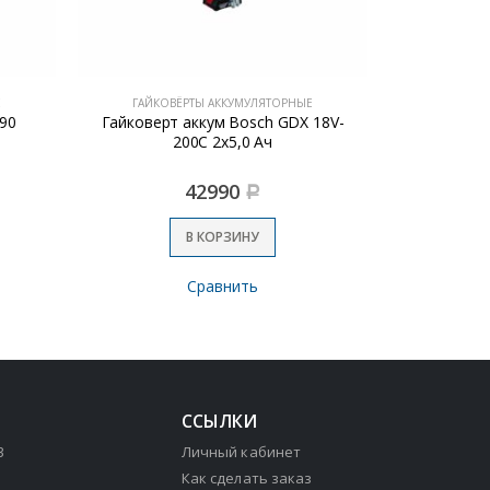
Е
ГАЙКОВЁРТЫ АККУМУЛЯТОРНЫЕ
ГАЙКОВ
290
Гайковерт аккум Bosch GDX 18V-
Гайкове
200C 2х5,0 Ач
ГАУ-100/12Э
42990
Р
В КОРЗИНУ
Сравнить
ССЫЛКИ
3
Личный кабинет
Как сделать заказ