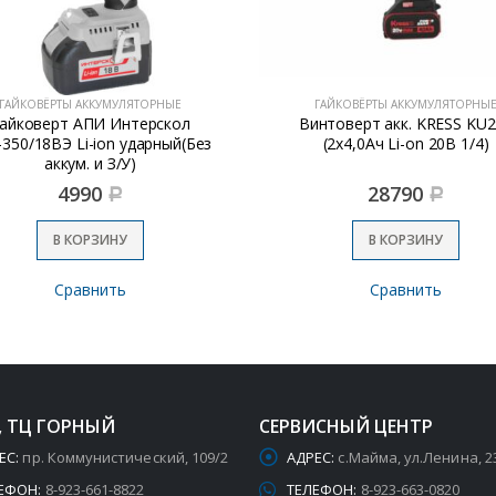
ГАЙКОВЁРТЫ АККУМУЛЯТОРНЫЕ
ГАЙКОВЁРТЫ АККУМУЛЯТОРНЫ
айковерт АПИ Интерскол
Винтоверт акк. KRESS KU
-350/18ВЭ Li-ion ударный(Без
(2х4,0Ач Li-on 20В 1/4)
аккум. и З/У)
4990
28790
Р
Р
В КОРЗИНУ
В КОРЗИНУ
Сравнить
Сравнить
, ТЦ ГОРНЫЙ
СЕРВИСНЫЙ ЦЕНТР
ЕС:
пр. Коммунистический, 109/2
АДРЕС:
с.Майма, ул.Ленина, 2
ЕФОН:
8-923-661-8822
ТЕЛЕФОН:
8-923-663-0820