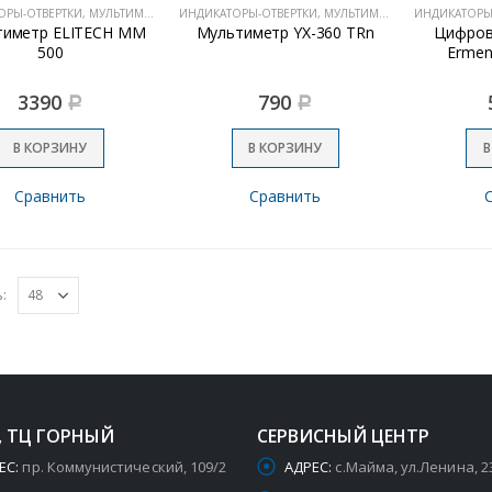
ИНДИКАТОРЫ-ОТВЕРТКИ, МУЛЬТИМЕТРЫ
ИНДИКАТОРЫ-ОТВЕРТКИ, МУЛЬТИМЕТРЫ
тиметр ELITECH MM
Мультиметр YX-360 TRn
Цифров
500
Ermen
3390
790
Р
Р
В КОРЗИНУ
В КОРЗИНУ
В
Сравнить
Сравнить
:
, ТЦ ГОРНЫЙ
СЕРВИСНЫЙ ЦЕНТР
ЕС:
пр. Коммунистический, 109/2
АДРЕС:
с.Майма, ул.Ленина, 2