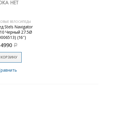
КОВЫЕ ВЕЛОСИПЕДЫ
д Stels Navigator
10 Черный 27.5Ø
0006513) (16″)
54990
Р
 КОРЗИНУ
Сравнить