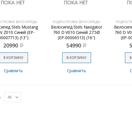
ОСТКОВЫЕ ВЕЛОСИПЕДЫ
ПОДРОСТКОВЫЕ ВЕЛОСИПЕДЫ
ПОДРОСТ
ипед Stels Mustang
Велосипед Stels Navigator
Велосипе
 V Z010 Синий (EP-
760 D V010 Синий 27.5Ø
760 D V0
00007713) (13″)
(EP-00006513) (16″)
(EP-0
20990
54990
Р
Р
В КОРЗИНУ
В КОРЗИНУ
В
Сравнить
Сравнить
: