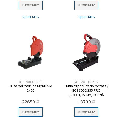
В КОРЗИНУ
В КОРЗИНУ
Сравнить
Сравнить
МОНТАЖНЫЕ ПИЛЫ
МОНТАЖНЫЕ ПИЛЫ
Пила монтажная MAKITA М
Пила отрезная по металлу
2400
ECS 3000/355-PRO
(3000Вт,355мм,3900об/
мин,шир.реза
22650
13790
Р
Р
205мм,глубина 140мм) №1
В КОРЗИНУ
В КОРЗИНУ