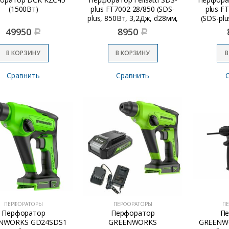
(1500Вт)
plus FT7002 28/850 (SDS-
plus F
plus, 850Вт, 3,2Дж, d28мм,
(SDS-plu
мет.корпус)
49950
8950
Р
Р
В КОРЗИНУ
В КОРЗИНУ
В
Сравнить
Сравнить
ПЕРФОРАТОРЫ
ПЕРФОРАТОРЫ
П
Перфоратор
Перфоратор
Пе
NWORKS GD24SDS1
GREENWORKS
GREENW