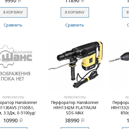
9950
11890
Р
Р
В КОРЗИНУ
В КОРЗИНУ
В
Сравнить
Сравнить
ПЕРФОРАТОРЫ
ПЕРФОРАТОРЫ
П
оратор Hanskonner
Перфоратор Hanskonner
Перфора
1130AVS (1100Вт,
HRH1342M PLATINUM
HRH1532R
, 3.3Дж, 0-5100уд/
SDS-MAX
850
мин, 3 реж, 4м
(1350Вт,42мм,10Дж,235-
10990
38990
Р
Р
ль,ВИБРОЗАЩИТА)
514об/мин)