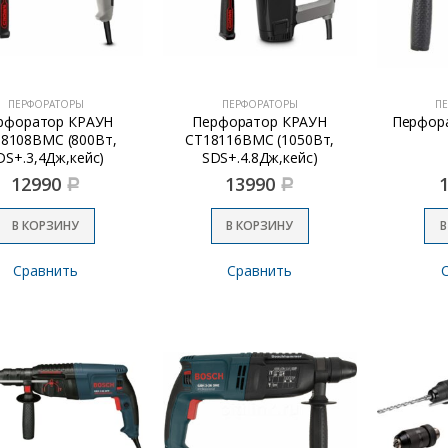
ПЕРФОРАТОРЫ
ПЕРФОРАТОРЫ
П
рфоратор КРАУН
Перфоратор КРАУН
Перфор
8108ВМС (800Вт,
СТ18116ВМС (1050Вт,
DS+.3,4Дж,кейс)
SDS+.4.8Дж,кейс)
12990
13990
Р
Р
В КОРЗИНУ
В КОРЗИНУ
В
Сравнить
Сравнить