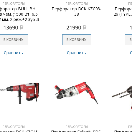
ПЕРФОРАТОРЫ
ПЕРФОРАТОРЫ
П
форатор BULL BH
Перфоратор DCK KZC03-
Перфора
в чем. (1500 Вт, 6,5
38
26 (TYPE
 мм, 2 реж.+2 зуб.,3
верла, SDS-plus)
13690
21990
Р
Р
В КОРЗИНУ
В КОРЗИНУ
В
Сравнить
Сравнить
ПЕРФОРАТОРЫ
ПЕРФОРАТОРЫ
П
оратор DCK KZC45
Перфоратор Felisatti SDS-
Перфорат