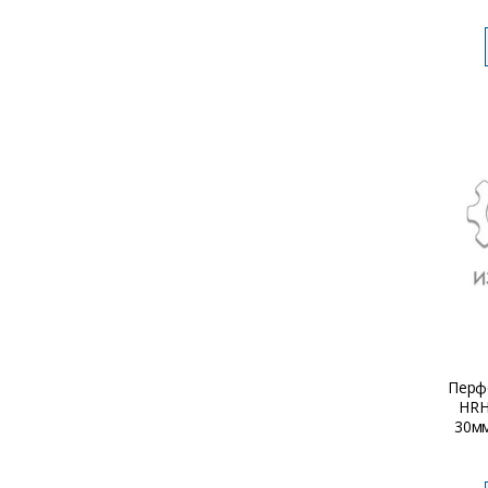
Перф
HRH
30мм
кабе