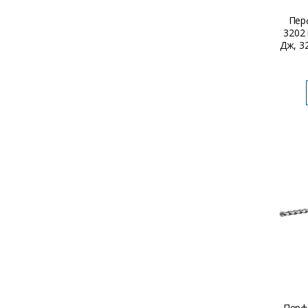
Пер
3202 
Дж, 32
с
Перф