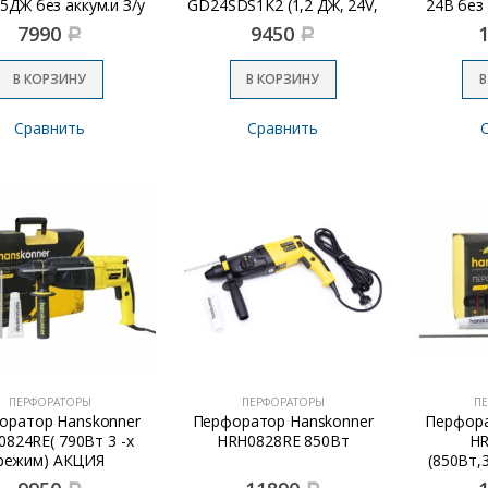
,5ДЖ без аккум.и З/у
GD24SDS1K2 (1,2 ДЖ, 24V,
24B без 
c АКБ 2Ач и ЗУ)
7990
9450
Р
Р
В КОРЗИНУ
В КОРЗИНУ
В
Сравнить
Сравнить
ПЕРФОРАТОРЫ
ПЕРФОРАТОРЫ
П
оратор Hanskonner
Перфоратор Hanskonner
Перфора
824RE( 790Вт 3 -х
HRH0828RE 850Вт
HR
режим) АКЦИЯ
(850Вт,
мин