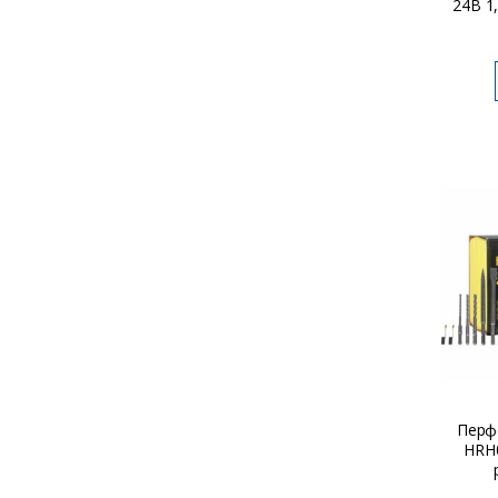
24B 1
Перф
HRH0