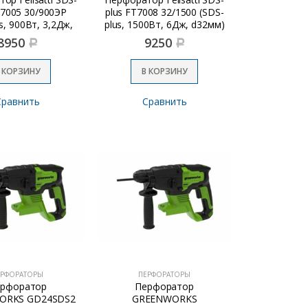
T7005 30/900ЭР
plus FT7008 32/1500 (SDS-
s, 900Вт, 3,2Дж,
plus, 1500Вт, 6Дж, d32мм)
d30мм)
8950
9250
Р
Р
 КОРЗИНУ
В КОРЗИНУ
Сравнить
Сравнить
ЕРФОРАТОРЫ
ПЕРФОРАТОРЫ
рфоратор
Перфоратор
ORKS GD24SDS2
GREENWORKS