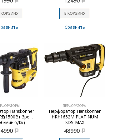
11990
12490
Р
Р
 КОРЗИНУ
В КОРЗИНУ
Сравнить
Сравнить
ЕРФОРАТОРЫ
ПЕРФОРАТОРЫ
тор Hanskonner
Перфоратор Hanskonner
E(1500Вт,3реж,0-
HRH1652M PLATINUM
об/мин 6Дж)
SDS-MAX
(1600Вт,52мм,15Дж,150-
14990
48990
Р
Р
305об/мин)