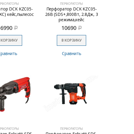
ЕРФОРАТОРЫ
ПЕРФОРАТОРЫ
тор DCK KZC05-
Перфоратор DCK KZC05-
 XC) кейс,пылесос
26B (SDS+,800Вт, 2.8Дж, 3
режима,кейс
16990
10690
Р
Р
 КОРЗИНУ
В КОРЗИНУ
Сравнить
Сравнить
ЕРФОРАТОРЫ
ПЕРФОРАТОРЫ
ор Felisatti SDS-
Перфоратор Felisatti SDS-