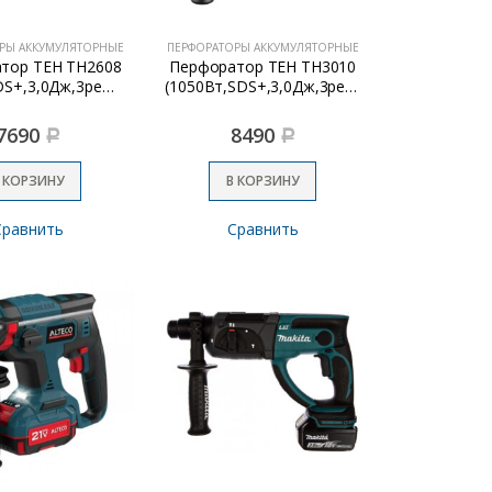
РЫ АККУМУЛЯТОРНЫЕ
ПЕРФОРАТОРЫ АККУМУЛЯТОРНЫЕ
тор TEH TH2608
Перфоратор TEH TH3010
(800Вт,SDS+,3,0Дж,3реж,реверс)
(1050Вт,SDS+,3,0Дж,3реж,реверс)
7690
8490
Р
Р
 КОРЗИНУ
В КОРЗИНУ
Сравнить
Сравнить