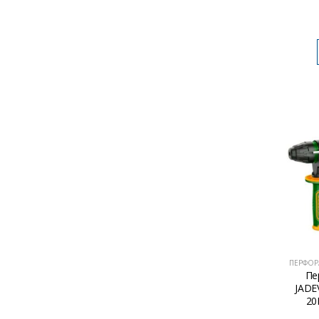
ПЕРФОР
Пе
JADE
20
1100о