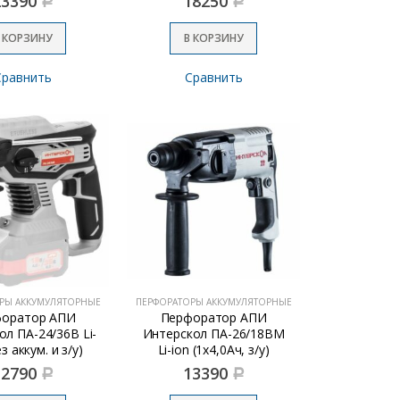
23390
18250
Р
Р
 КОРЗИНУ
В КОРЗИНУ
Сравнить
Сравнить
РЫ АККУМУЛЯТОРНЫЕ
ПЕРФОРАТОРЫ АККУМУЛЯТОРНЫЕ
оратор АПИ
Перфоратор АПИ
ол ПА-24/36В Li-
Интерскол ПА-26/18ВМ
ез аккум. и з/у)
Li-ion (1х4,0Ач, з/у)
12790
13390
Р
Р