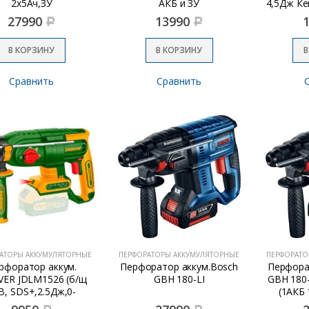
2х5Ач,ЗУ
АКБ и ЗУ
4,5Дж Ке
27990
13990
Р
Р
В КОРЗИНУ
В КОРЗИНУ
В
Сравнить
Сравнить
АТОРЫ АККУМУЛЯТОРНЫЕ
ПЕРФОРАТОРЫ АККУМУЛЯТОРНЫЕ
ПЕРФОРАТО
рфоратор аккум.
Перфоратор аккум.Bosch
Перфора
VER JDLM1526 (б/щ
GBH 180-LI
GBH 180
В, SDS+,2.5Дж,0-
(1АКБ 
б/мин,5000Уд/м, без