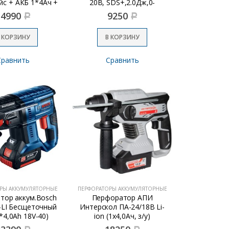
йс + АКБ 1*4Ач +
20В, SDS+,2.0Дж,0-
ЗУ)
1100об/мин,5400Уд/м, без
14990
9250
Р
Р
АКБ и ЗУ)
 КОРЗИНУ
В КОРЗИНУ
Сравнить
Сравнить
РЫ АККУМУЛЯТОРНЫЕ
ПЕРФОРАТОРЫ АККУМУЛЯТОРНЫЕ
тор аккум.Bosch
Перфоратор АПИ
-LI Бесщеточный
Интерскол ПА-24/18В Li-
*4,0Аh 18V-40)
ion (1х4,0Ач, з/у)