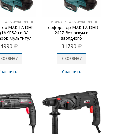
РЫ АККУМУЛЯТОРНЫЕ
ПЕРФОРАТОРЫ АККУМУЛЯТОРНЫЕ
тор MAKITA DHR
Перфоратор MAKITA DHR
(1АКБ5Ач и З/
242Z без аккум и
арок Мультитул
зарядного
DTM51
44990
31790
Р
Р
 КОРЗИНУ
В КОРЗИНУ
Сравнить
Сравнить