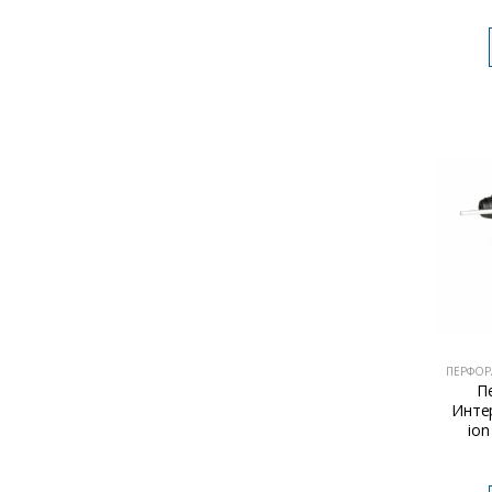
ПЕРФОР
П
Интер
ion