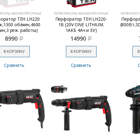
АТОРЫ АККУМУЛЯТОРНЫЕ
ПЕРФОРАТОРЫ АККУМУЛЯТОРНЫЕ
ПЕРФОРАТО
оратор TEH LH220
Перфоратор TEH LH220-
Перфора
ж,1300 об/мин,4600
1B (20V ONE LITHIUM.
ин,3 реж. работы)
1АКБ 4Ач и ЗУ)
8990
14990
Р
Р
В КОРЗИНУ
В КОРЗИНУ
В
Сравнить
Сравнить