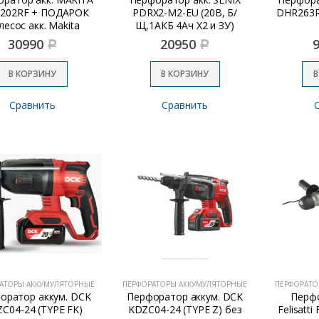
 202RF + ПОДАРОК
PDRX2-M2-EU (20В, Б/
DHR263RF
лесос акк. Makita
Щ,1АКБ 4Ач Х2 и ЗУ)
DCL180Z
30990
20950
Р
Р
В КОРЗИНУ
В КОРЗИНУ
В
Сравнить
Сравнить
АТОРЫ АККУМУЛЯТОРНЫЕ
ПЕРФОРАТОРЫ АККУМУЛЯТОРНЫЕ
ПЕРФОРАТО
оратор аккум. DCK
Перфоратор аккум. DCK
Перфо
C04-24 (TYPE FK)
KDZC04-24 (TYPE Z) без
Felisatti