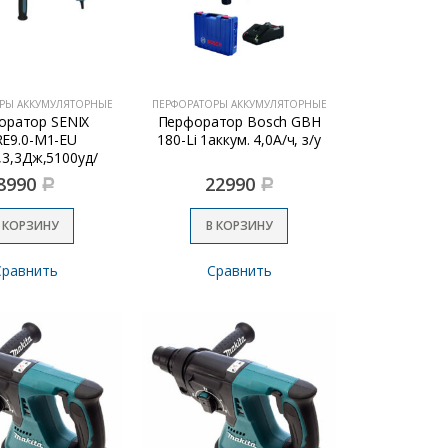
РЫ АККУМУЛЯТОРНЫЕ
ПЕРФОРАТОРЫ АККУМУЛЯТОРНЫЕ
оратор SENIX
Перфоратор Bosch GBH
E9.0-M1-EU
180-Li 1аккум. 4,0А/ч, з/у
,3,3Дж,5100уд/
ин,3реж.,)
8990
22990
Р
Р
 КОРЗИНУ
В КОРЗИНУ
Сравнить
Сравнить