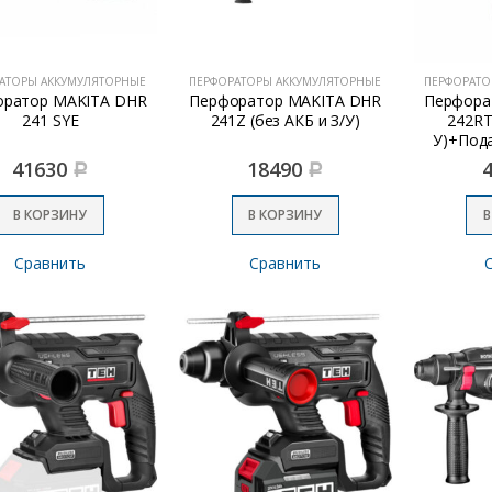
АТОРЫ АККУМУЛЯТОРНЫЕ
ПЕРФОРАТОРЫ АККУМУЛЯТОРНЫЕ
ПЕРФОРАТО
оратор MAKITA DHR
Перфоратор MAKITA DHR
Перфора
241 SYE
241Z (без АКБ и З/У)
242RT
У)+Под
41630
18490
Р
Р
В КОРЗИНУ
В КОРЗИНУ
В
Сравнить
Сравнить