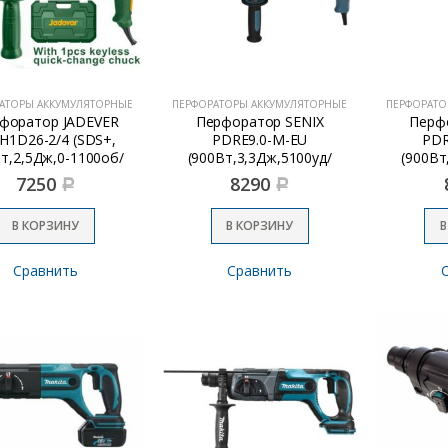
АТОРЫ АККУМУЛЯТОРНЫЕ
ПЕРФОРАТОРЫ АККУМУЛЯТОРНЫЕ
ПЕРФОРАТО
форатор JADEVER
Перфоратор SENIX
Перф
H1D26-2/4 (SDS+,
PDRE9.0-M-EU
PDR
т,2,5Дж,0-1100об/
(900Вт,3,3Дж,5100уд/
(900Вт
м,0-4000уд/м в
мин,3реж.,)
м
7250
8290
Р
Р
Кейсе+патрон)
В КОРЗИНУ
В КОРЗИНУ
В
Сравнить
Сравнить