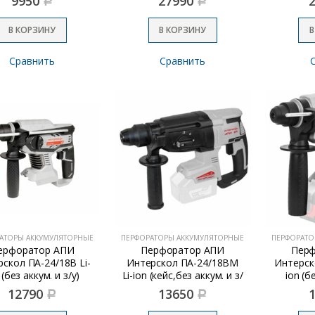
9950
27990
Р
Р
АКБ и ЗУ)
В КОРЗИНУ
В КОРЗИНУ
В
Сравнить
Сравнить
АТОРЫ АККУМУЛЯТОРНЫЕ
ПЕРФОРАТОРЫ АККУМУЛЯТОРНЫЕ
ПЕРФОРАТО
ерфоратор АПИ
Перфоратор АПИ
Перф
скол ПА-24/18В Li-
Интерскол ПА-24/18ВМ
Интерск
 (без аккум. и з/у)
Li-ion (кейс,без аккум. и з/
ion (б
у)
12790
13650
Р
Р