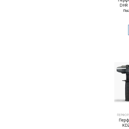
DHR
пы
ПЕРФОР
Перф
KDZ