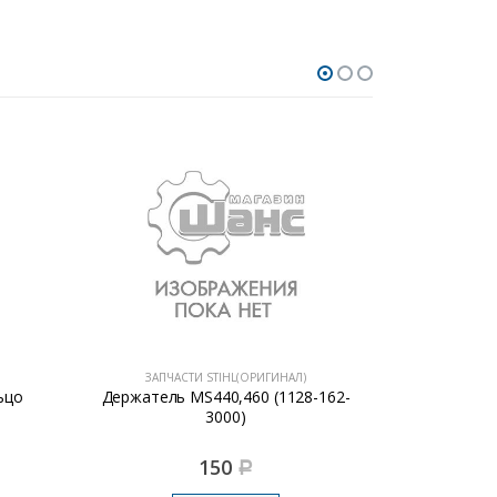
ЗАПЧАСТИ STIHL(ОРИГИНАЛ)
ЗАПЧА
ьцо
Держатель MS440,460 (1128-162-
Крышка Stih
3000)
150
Р