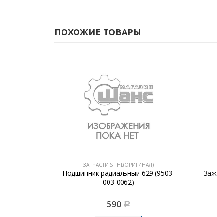
ПОХОЖИЕ ТОВАРЫ
ГИНАЛ)
ЗАПЧАСТИ STIHL(ОРИГИНАЛ)
ора MS 462
Подшипник радиальный 629 (9503-
Заж
0)
003-0062)
590
Р