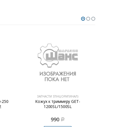
ЗАПЧАСТИ STIHL(ОРИГИНАЛ)
ЗАПЧА
0-250
Кожух к триммеру GET-
Шланг то
2
1200SL/1500SL
(ориги
990
Р