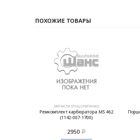
ПОХОЖИЕ ТОВАРЫ
ГИНАЛ)
ЗАПЧАСТИ STIHL(ОРИГИНАЛ)
льцо на
Ремкомплект карбюратора MS 462
Порше
STIHL
(1142-007-1700)
2950
Р