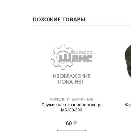
ПОХОЖИЕ ТОВАРЫ
ГИНАЛ)
ЗАПЧАСТИ STIHL(ОРИГИНАЛ)
 MS 170
Пружинное стопорное кольцо
Фи
29-0901
MS180-390
60
Р