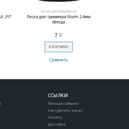
ЛЕСКА ДЛЯ ТРИММЕРОВ
ЛЕС
X ,РIT
Леска для триммера Sturm 2.4мм
Леска для 
звезда
и
7
Р
В КОРЗИНУ
Сравнить
ССЫЛКИ
3
Личный кабинет
Как сделать заказ
Оплата
Доставка