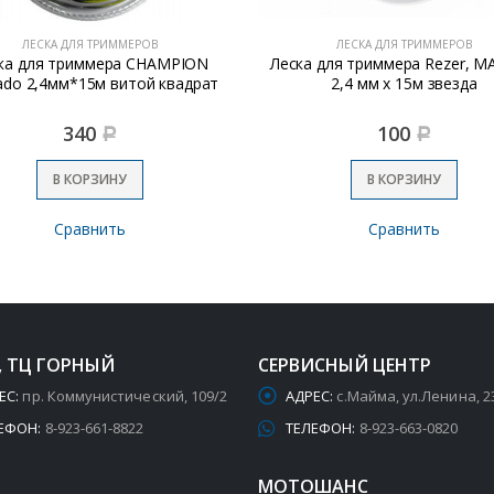
ЛЕСКА ДЛЯ ТРИММЕРОВ
ЛЕСКА ДЛЯ ТРИММЕРОВ
ка для триммера CHAMPION
Леска для триммера Rezer, MA
ado 2,4мм*15м витой квадрат
2,4 мм х 15м звезда
340
100
Р
Р
В КОРЗИНУ
В КОРЗИНУ
Сравнить
Сравнить
, ТЦ ГОРНЫЙ
СЕРВИСНЫЙ ЦЕНТР
ЕС:
пр. Коммунистический, 109/2
АДРЕС:
с.Майма, ул.Ленина, 2
ЕФОН:
8-923-661-8822
ТЕЛЕФОН:
8-923-663-0820
МОТОШАНС