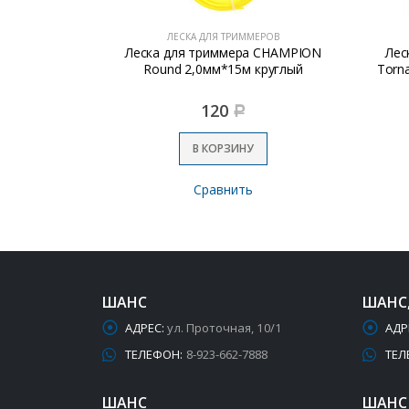
ЕРОВ
ЛЕСКА ДЛЯ ТРИММЕРОВ
2015 круг.
Леска для триммера CHAMPION
Лес
/9)
Round 2,0мм*15м круглый
Torn
120
Р
В КОРЗИНУ
Сравнить
ШАНС
ШАНС
АДРЕС:
ул. Проточная, 10/1
АДР
ТЕЛЕФОН:
8-923-662-7888
ТЕЛ
ШАНС
ШАНС