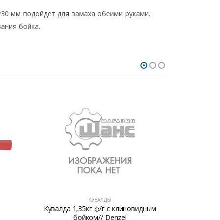
 230 мм подойдет для замаха обеими руками.
ания бойка.
КУВАЛДЫ
Кувалда 1,35кг ф/г с клиновидным
Кувалд
бойком// Denzel