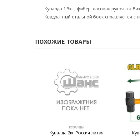
Кувалда 1.5кг., фибергласовая рукоятка Ви
Квадратный стальной боек справляется с 
ПОХОЖИЕ ТОВАРЫ
КУВАЛДЫ
,7 кг
Кувалда 2кг Россия литая
Кув
укоятка