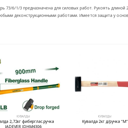
хрь 73/6/1/3 предназначена для силовых работ. Рукоять длиной
любыми деконструкционными работами. Имеется защита у основ
КУВАЛДЫ
КУВАЛДЫ
алда 2,72кг фиберглас.ручка
Кувалда 2кг д/ручка “М”
JADEVER JDHM4306