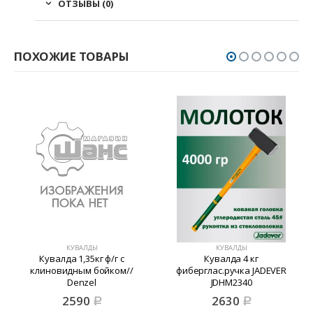
ОТЗЫВЫ (0)
ПОХОЖИЕ ТОВАРЫ
КУВАЛДЫ
КУВАЛДЫ
Кувалда 1,35кг ф/г с
Кувалда 4 кг
клиновидным бойком//
фиберглас.ручка JADEVER
Denzel
JDHM2340
2590
2630
Р
Р