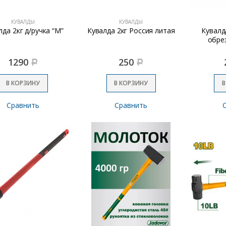
КУВАЛДЫ
КУВАЛДЫ
лда 2кг д/ручка “М”
Кувалда 2кг Россия литая
Кувалд
обрез
1290
250
Р
Р
В КОРЗИНУ
В КОРЗИНУ
В
Сравнить
Сравнить