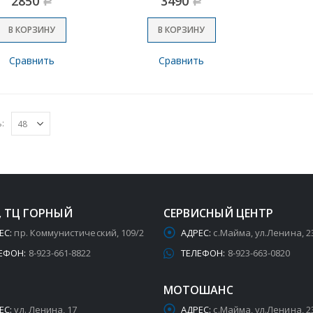
2850
3490
Р
Р
В КОРЗИНУ
В КОРЗИНУ
Сравнить
Сравнить
:
, ТЦ ГОРНЫЙ
СЕРВИСНЫЙ ЦЕНТР
ЕС:
пр. Коммунистический, 109/2
АДРЕС:
с.Майма, ул.Ленина, 2
ЕФОН:
8-923-661-8822
ТЕЛЕФОН:
8-923-663-0820
МОТОШАНС
ЕС:
ул. Ленина, 17
АДРЕС:
с.Майма, ул.Ленина, 2