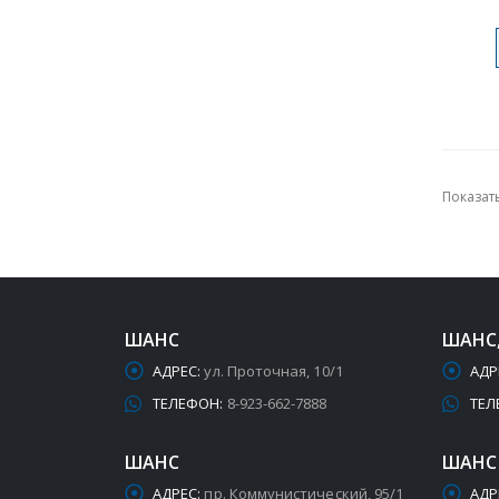
Показать
ШАНС
ШАНС
АДРЕС:
ул. Проточная, 10/1
АДР
ТЕЛЕФОН:
8-923-662-7888
ТЕЛ
ШАНС
ШАНС
АДРЕС:
пр. Коммунистический, 95/1
АДР