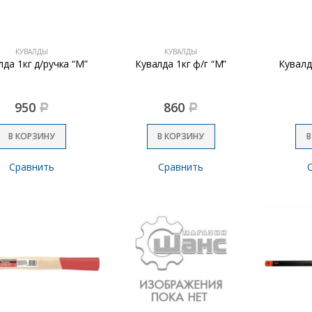
КУВАЛДЫ
КУВАЛДЫ
лда 1кг д/ручка “М”
Кувалда 1кг ф/г “М”
Кувалд
950
860
Р
Р
В КОРЗИНУ
В КОРЗИНУ
В
Сравнить
Сравнить