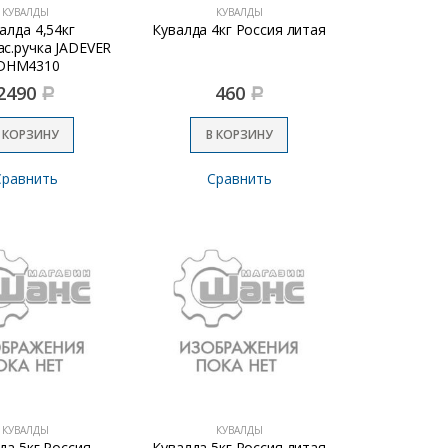
КУВАЛДЫ
КУВАЛДЫ
алда 4,54кг
Кувалда 4кг Россия литая
с.ручка JADEVER
DHM4310
2490
460
Р
Р
 КОРЗИНУ
В КОРЗИНУ
Сравнить
Сравнить
КУВАЛДЫ
КУВАЛДЫ
да 5кг Россия
Кувалда 5кг Россия литая