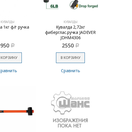
КУВАЛДЫ
КУВАЛДЫ
а 1кг ф/г ручка
Кувалда 2,72кг
фиберглас.ручка JADEVER
JDHM4306
950
2550
Р
Р
 КОРЗИНУ
В КОРЗИНУ
Сравнить
Сравнить