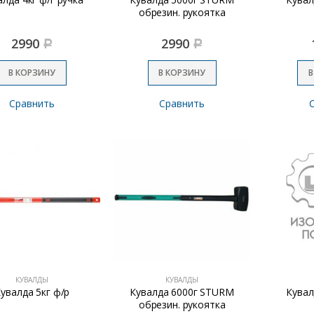
обрезин. рукоятка
2990
2990
Р
Р
В КОРЗИНУ
В КОРЗИНУ
В
Сравнить
Сравнить
КУВАЛДЫ
КУВАЛДЫ
увалда 5кг ф/р
Кувалда 6000г STURM
Кувал
обрезин. рукоятка