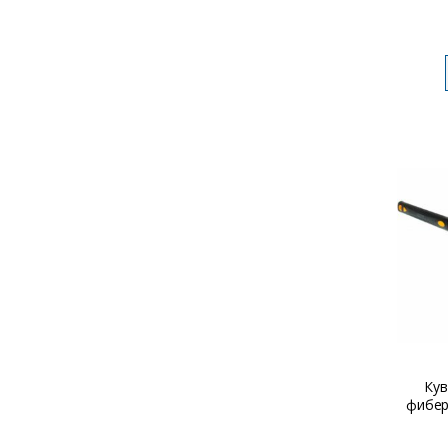
Кув
фибер