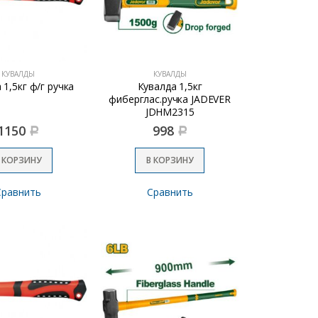
КУВАЛДЫ
КУВАЛДЫ
 1,5кг ф/г ручка
Кувалда 1,5кг
фиберглас.ручка JADEVER
JDHM2315
1150
998
Р
Р
 КОРЗИНУ
В КОРЗИНУ
Сравнить
Сравнить