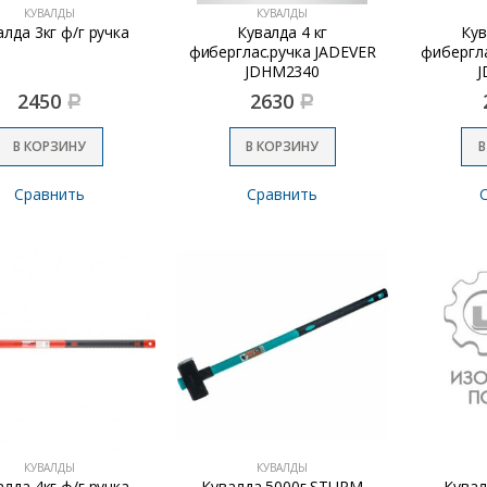
КУВАЛДЫ
КУВАЛДЫ
алда 3кг ф/г ручка
Кувалда 4 кг
Кув
фиберглас.ручка JADEVER
фибергла
JDHM2340
J
2450
2630
Р
Р
В КОРЗИНУ
В КОРЗИНУ
В
Сравнить
Сравнить
КУВАЛДЫ
КУВАЛДЫ
алда 4кг ф/г ручка
Кувалда 5000г STURM
Кувал