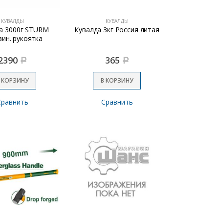
КУВАЛДЫ
КУВАЛДЫ
а 3000г STURM
Кувалда 3кг Россия литая
ин. рукоятка
2390
365
Р
Р
 КОРЗИНУ
В КОРЗИНУ
Сравнить
Сравнить