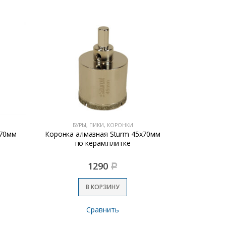
БУРЫ, ПИКИ, КОРОНКИ
БУР
х70мм
Коронка алмазная Sturm 100х70мм
Коронка а
по керам.плитке
п
2390
Р
В КОРЗИНУ
Сравнить