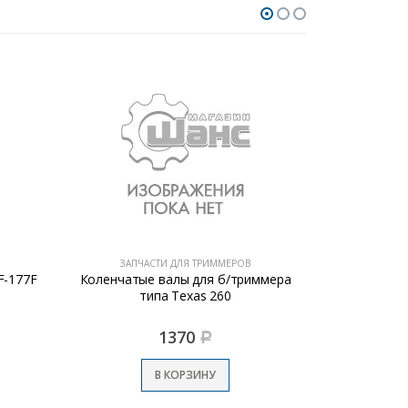
ЗАПЧАСТИ ДЛЯ ТРИММЕРОВ
ЗАПЧ
F-177F
Коленчатые валы для б/триммера
Коленчаты
типа Texas 260
т
1370
Р
В КОРЗИНУ