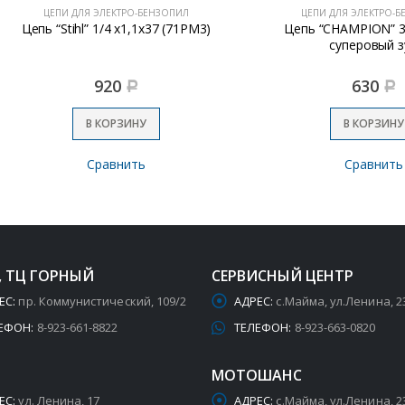
ЦЕПИ ДЛЯ ЭЛЕКТРО-БЕНЗОПИЛ
ЦЕПИ ДЛЯ ЭЛЕКТРО-БЕНЗОПИЛ
ь “Stihl” 1/4 х1,1х37 (71РМ3)
Цепь “CHAMPION” 3/8*1,3
суперовый зуб
920
630
Р
Р
В КОРЗИНУ
В КОРЗИНУ
Сравнить
Сравнить
, ТЦ ГОРНЫЙ
СЕРВИСНЫЙ ЦЕНТР
ЕС:
пр. Коммунистический, 109/2
АДРЕС:
с.Майма, ул.Ленина, 2
ЕФОН:
8-923-661-8822
ТЕЛЕФОН:
8-923-663-0820
МОТОШАНС
ЕС:
ул. Ленина, 17
АДРЕС:
с.Майма, ул.Ленина, 2