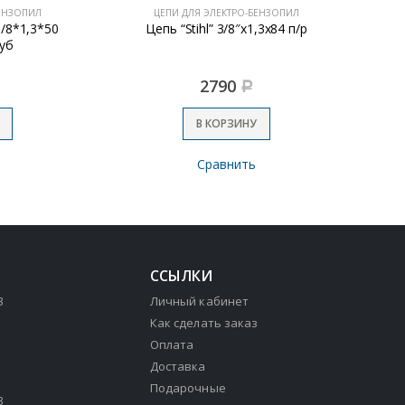
ЦЕПИ ДЛЯ ЭЛЕКТРО-БЕНЗОПИЛ
ЦЕПИ Д
*50
Цепь “Stihl” 3/8″х1,3х84 п/р
Цепь 
2790
Р
В КОРЗИНУ
Сравнить
ССЫЛКИ
3
Личный кабинет
Как сделать заказ
Оплата
Доставка
Подарочные
3