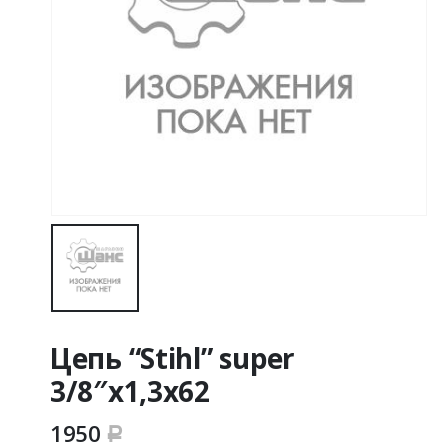
Цепь “Stihl” super
3/8″х1,3х62
1950
Р