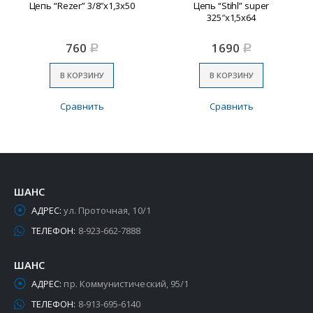
Цепь “Rezer” 3/8″х1,3х50
Цепь “Stihl” super
325″х1,5х64
760
1690
Р
Р
В КОРЗИНУ
В КОРЗИНУ
Сравнить
Сравнить
ШАНС
АДРЕС:
ул. Проточная, 10/1
ТЕЛЕФОН:
8-923-662-7888
ШАНС
АДРЕС:
пр. Коммунистический, 95/1
ТЕЛЕФОН:
8-913-695-6140