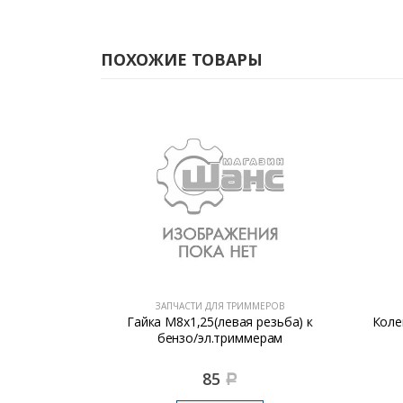
ПОХОЖИЕ ТОВАРЫ
МЕРОВ
ЗАПЧАСТИ ДЛЯ ТРИММЕРОВ
сс RIVA II/
Гайка М8х1,25(левая резьба) к
Коле
истере
бензо/эл.триммерам
85
Р