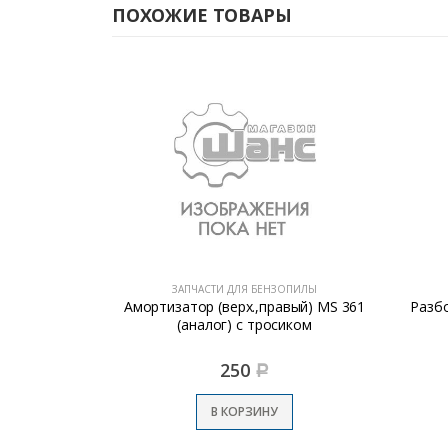
ПОХОЖИЕ ТОВАРЫ
ОПИЛЫ
ЗАПЧАСТИ ДЛЯ БЕНЗОПИЛЫ
 Huter BS40
Амортизатор (верх.,правый) MS 361
Разбо
(аналог) с тросиком
250
Р
В КОРЗИНУ