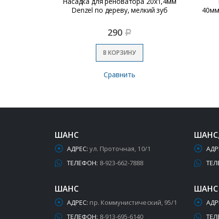
ра 65х1,8мм
Насадка для реноватора 20х1,4мм
ламинату,
Denzel по дереву, мелкий зуб
40мм
б
290
Р
В КОРЗИНУ
Сравнить
ШАНС
ШАНС
АДРЕС:
ул. Проточная, 10/1
АДР
ТЕЛЕФОН:
8-923-662-7888
ТЕЛ
ШАНС
ШАНС
АДРЕС:
пр. Коммунистический, 95/1
АДР
ТЕЛЕФОН:
8-913-695-6140
ТЕЛ