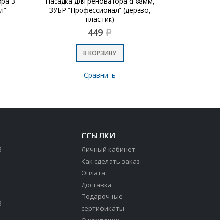
ора 3
Насадка для реноватора d-88мм,
Насадка дл
л”
ЗУБР “Профессионал” (дерево,
Denzel по м
пластик)
449
Р
В КОРЗИНУ
Сравнить
ССЫЛКИ
3
Личный кабинет
Как сделать заказ
Оплата
Доставка
Подарочные
3
сертификаты