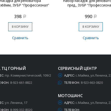
Насадка для реноватора
Набор насадок для реноват
х68мм, ЗУБР “Профессионал”
пред., ЗУБР “Профессиона
398
990
Р
Р
В КОРЗИНУ
В КОРЗИНУ
Сравнить
Сравнить
, ТЦ ГОРНЫЙ
СЕРВИСНЫЙ ЦЕНТР
ЕС:
пр. Коммунистический, 109/2
АДРЕС:
с.Майма, ул.Ленина, 2
ЕФОН:
8-923-661-8822
ТЕЛЕФОН:
8-923-663-0820
МОТОШАНС
ЕС:
ул. Ленина, 17
АДРЕС:
с.Майма, ул.Ленина, 2
ЕФОН:
8-999-332-8020
ТЕЛЕФОН: