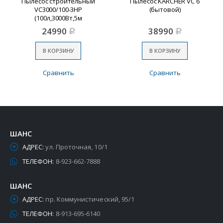
Пылесос строительный
Пылесос KARCHER VC 6
VC3000/100-3HP
(бытовой)
(100л,3000Вт,5м
шланг,2двигателя, сух/вл
24990
38990
Р
Р
уборка) №1
В КОРЗИНУ
В КОРЗИНУ
Сравнить
Сравнить
ШАНС
АДРЕС:
ул. Проточная, 10/1
ТЕЛЕФОН:
8-923-662-7888
ШАНС
АДРЕС:
пр. Коммунистический, 95/1
ТЕЛЕФОН:
8-913-695-6140