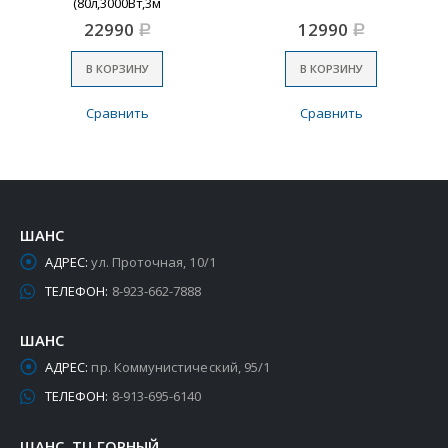
(80л,3000Вт,3м
шланг,2двигателя,встр.розетка)
22990
12990
Р
Р
№1
В КОРЗИНУ
В КОРЗИНУ
Сравнить
Сравнить
ШАНС
АДРЕС:
ул. Проточная, 10/1
ТЕЛЕФОН:
8-923-662-7888
ШАНС
АДРЕС:
пр. Коммунистический, 95/1
ТЕЛЕФОН:
8-913-695-6140
ШАНС, ТЦ ГОРНЫЙ