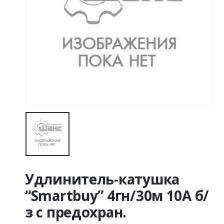
Удлинитель-катушка
“Smartbuy” 4гн/30м 10A б/
з с предохран.