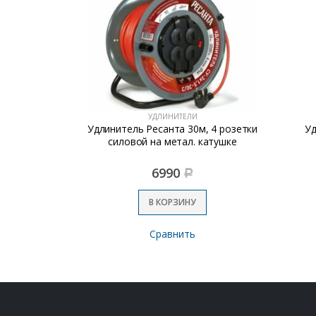
УДЛИНИТЕЛИ
 10А/50м
Удлинитель Ресанта 30м, 4 розетки
Уд
силовой на метал. катушке
6990
Р
В КОРЗИНУ
Сравнить