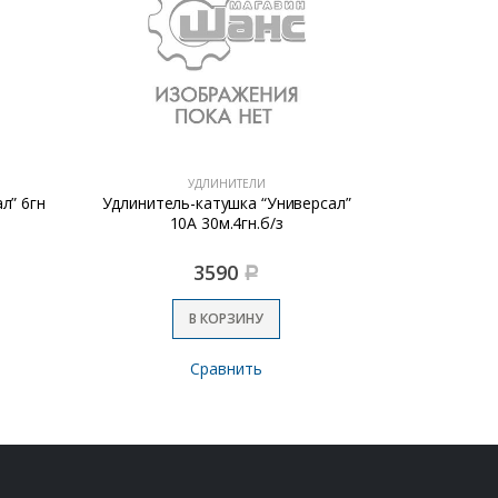
УДЛИНИТЕЛИ
л” 6гн
Удлинитель-катушка “Универсал”
Удлинител
10А 30м.4гн.б/з
3590
Р
В КОРЗИНУ
Сравнить