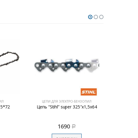
ЦЕПИ ДЛЯ ЭЛЕКТРО-БЕНЗОПИЛ
ЦЕПИ Д
*72
Цепь “Stihl” super 325″х1,5х64
Цепь “Stur
1690
Р