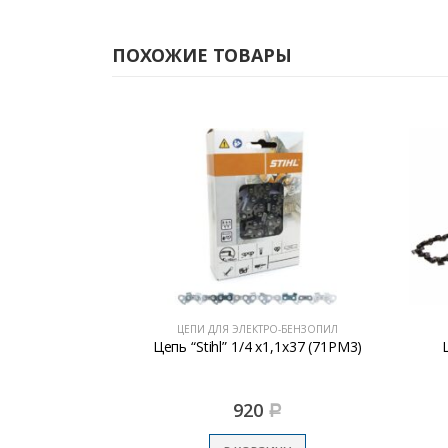
ПОХОЖИЕ ТОВАРЫ
ЕНЗОПИЛ
ЦЕПИ ДЛЯ ЭЛЕКТРО-БЕНЗОПИЛ
1,3х56
Цепь “Stihl” 1/4 х1,1х37 (71РМ3)
Це
920
Р