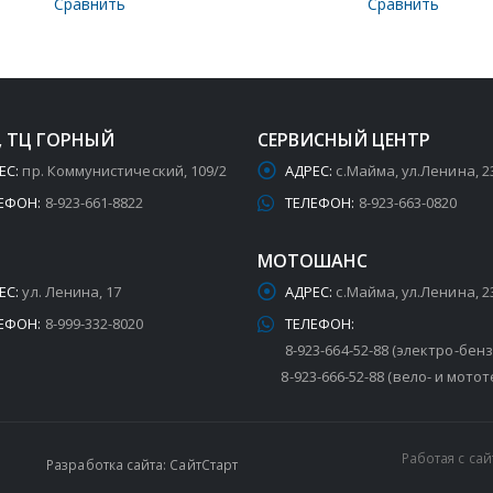
Сравнить
Сравнить
, ТЦ ГОРНЫЙ
СЕРВИСНЫЙ ЦЕНТР
ЕС:
пр. Коммунистический, 109/2
АДРЕС:
с.Майма, ул.Ленина, 2
ЕФОН:
8-923-661-8822
ТЕЛЕФОН:
8-923-663-0820
МОТОШАНС
ЕС:
ул. Ленина, 17
АДРЕС:
с.Майма, ул.Ленина, 2
ЕФОН:
8-999-332-8020
ТЕЛЕФОН:
8-923-664-52-88 (электро-бен
8-923-666-52-88 (вело- и мотот
Работая с са
Разработка сайта: СайтСтарт