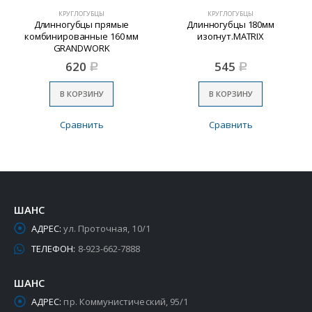
КРУГЛОГУБЦЫ
КРУГЛОГУБЦЫ
Длинногубцы прямые
Длинногубцы 180мм
комбинированные 160 мм
изогнут.MATRIX
GRANDWORK
620
545
Р
Р
В КОРЗИНУ
В КОРЗИНУ
Сравнить
Сравнить
ШАНС
АДРЕС:
ул. Проточная, 10/1
ТЕЛЕФОН:
8-923-662-7888
ШАНС
АДРЕС:
пр. Коммунистический, 95/1