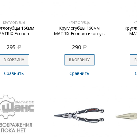
КРУГЛОГУБЦЫ
КРУГЛОГУБЦЫ
К
углогубцы 160мм
Круглогубцы 160мм
Кругл
MATRIX Econom
MATRIX Econom изогнут.
MAT
295
290
Р
Р
В КОРЗИНУ
В КОРЗИНУ
В
Сравнить
Сравнить