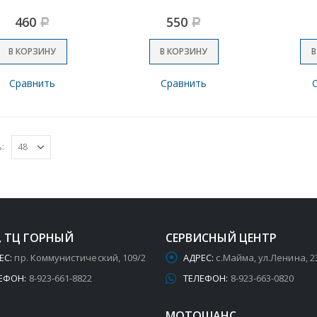
460
550
Р
Р
В КОРЗИНУ
В КОРЗИНУ
В
Сравнить
Сравнить
:
, ТЦ ГОРНЫЙ
СЕРВИСНЫЙ ЦЕНТР
ЕС:
пр. Коммунистический, 109/2
АДРЕС:
с.Майма, ул.Ленина, 2
ЕФОН:
8-923-661-8822
ТЕЛЕФОН:
8-923-663-0820
МОТОШАНС