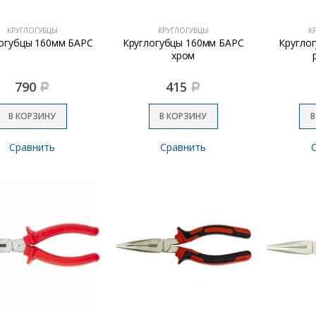
КРУГЛОГУБЦЫ
КРУГЛОГУБЦЫ
К
огубцы 160мм БАРС
Круглогубцы 160мм БАРС
Круглог
хром
790
415
Р
Р
В КОРЗИНУ
В КОРЗИНУ
В
Сравнить
Сравнить