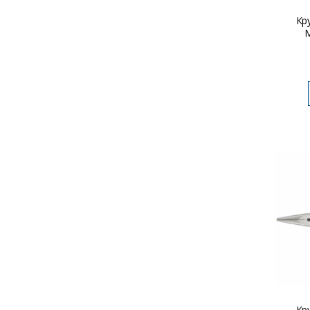
Кр
Кр