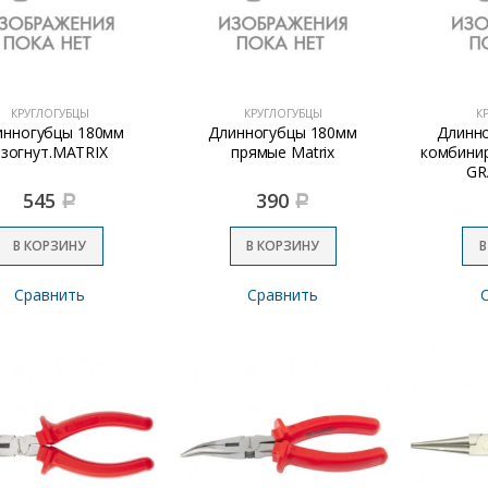
КРУГЛОГУБЦЫ
КРУГЛОГУБЦЫ
К
инногубцы 180мм
Длинногубцы 180мм
Длинн
изогнут.MATRIX
прямые Matrix
комбини
G
545
390
Р
Р
В КОРЗИНУ
В КОРЗИНУ
В
Сравнить
Сравнить