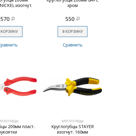
NICKEL изогнут.
хром
570
550
Р
Р
 КОРЗИНУ
В КОРЗИНУ
Сравнить
Сравнить
РУГЛОГУБЦЫ
КРУГЛОГУБЦЫ
бцы 200мм пласт.
Круглогубцы STAYER
рукоятки
изогнут. 160мм