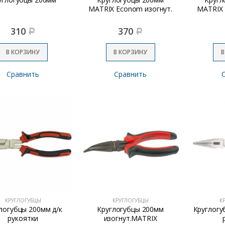
MATRIX Econom изогнут.
MATRIX 
310
370
Р
Р
В КОРЗИНУ
В КОРЗИНУ
В
Сравнить
Сравнить
КРУГЛОГУБЦЫ
КРУГЛОГУБЦЫ
К
логубцы 200мм д/к
Круглогубцы 200мм
Круглогу
рукоятки
изогнут.MATRIX