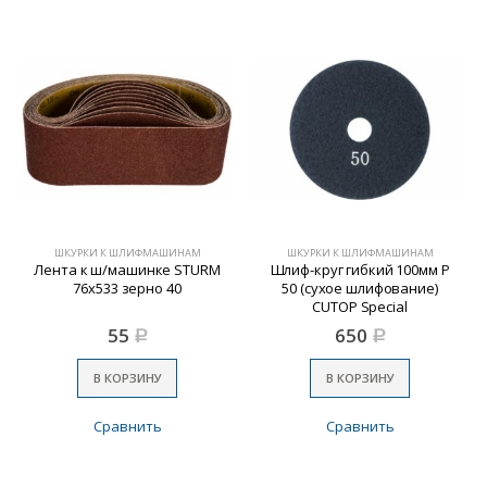
ШКУРКИ К ШЛИФМАШИНАМ
ШКУРКИ К ШЛИФМАШИНАМ
Лента к ш/машинке STURM
Шлиф-круг гибкий 100мм Р
76х533 зерно 40
50 (сухое шлифование)
CUTOP Special
55
650
Р
Р
В КОРЗИНУ
В КОРЗИНУ
Сравнить
Сравнить